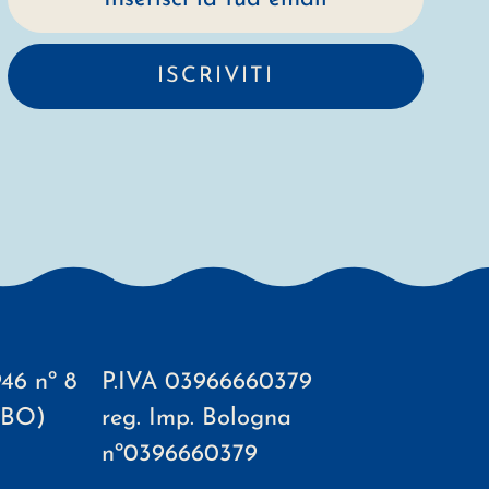
ISCRIVITI
46 nº 8
P.IVA 03966660379
(BO)
reg. Imp. Bologna
nº0396660379