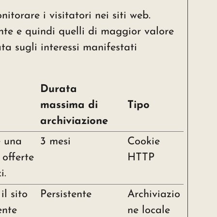
torare i visitatori nei siti web.
ente e quindi quelli di maggior valore
ata sugli interessi manifestati
Durata
massima di
Tipo
archiviazione
e una
3 mesi
Cookie
 offerte
HTTP
i.
l sito
Persistente
Archiviazio
ente
ne locale