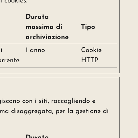
i cookies.
Durata
massima di
Tipo
archiviazione
i
1 anno
Cookie
orrente
HTTP
giscono con i siti, raccogliendo e
rma disaggregata, per la gestione di
Durata