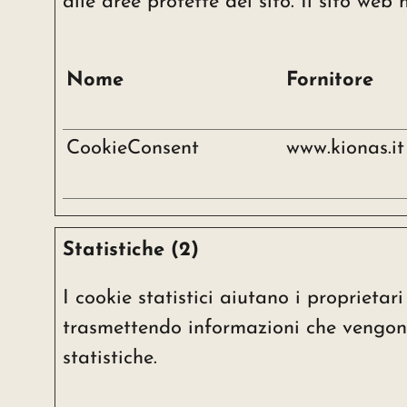
alle aree protette del sito. Il sito we
Nome
Fornitore
CookieConsent
www.kionas.it
Statistiche (2)
I cookie statistici aiutano i proprietar
trasmettendo informazioni che vengono
statistiche.