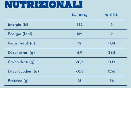
NUTRIZIONALI
Per 100g
% GDA
Energia (kj)
762
9
Energia (kcal)
182
9
Grassi totali (g)
12
17,14
Di cui saturi (g)
6,9
34,5
Carboidrati (g)
<0,5
0,19
Di cui zuccheri (g)
<0,5
0,56
Proteine (g)
18
36
Sale (g)
2,4
40