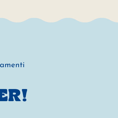
namenti
ER!